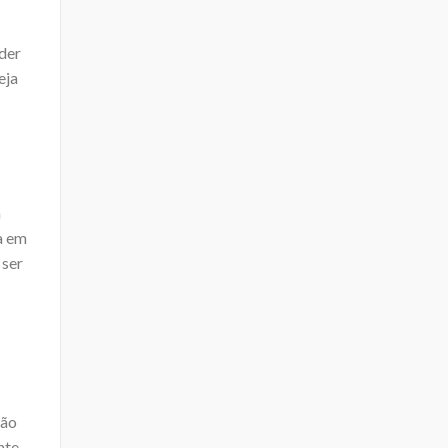
nder
eja
m
a em
 ser
ção
nte