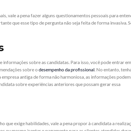
ais, vale a pena fazer alguns questionamentos pessoais para ente
tante que esse tipo de pergunta não seja feita de forma invasiva. S
s
e informações sobre as candidatas. Para isso, você pode entrar e
omendações sobre o
desempenho da profissional
. No entanto, tenh
da empresa antiga de forma não harmoniosa, as informações podem
andidata sobre experiências anteriores que possam gerar essa
lho que exige habilidades, vale a pena propor à candidata a realiza
tos ou mesmo isentar o pagamento para as clientes atendidas dura