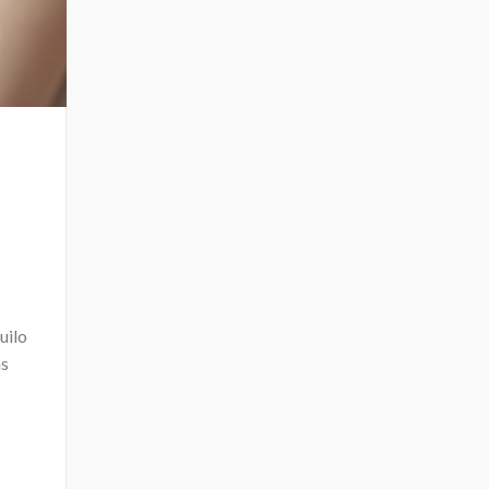
uilo
as