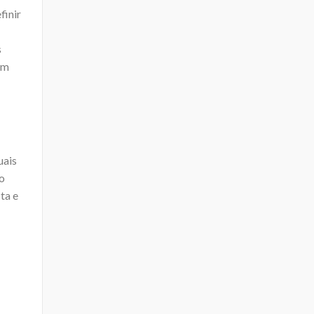
finir
s
um
uais
do
ta e