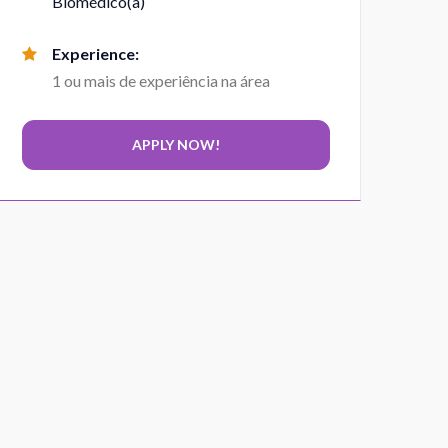
Biomédico(a)
Experience:
1 ou mais de experiência na área
Biomedica Esteta