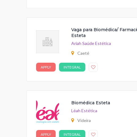
Vaga para Biomédica/ Farmacê
Esteta
Ariah Saúde Estética
Caeté
APPLY
INTEGRAL
Biomédica Esteta
Léah Estética
Videira
APPLY
INTEGRAL