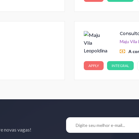
Consulto
Maju Vila
A co
APPLY
INTEGRAL
re novas vagas!