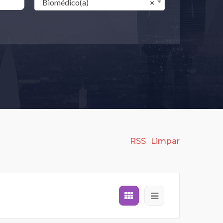
Biomédico(a)
×
RSS
Limpar