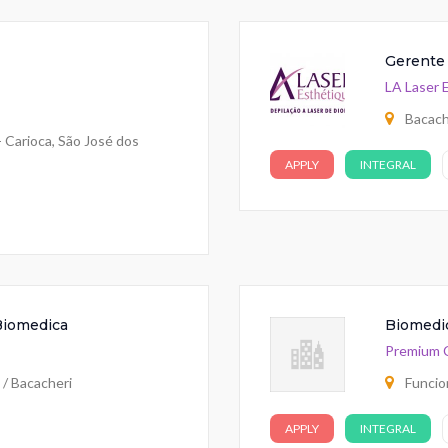
Gerente
LA Laser 
Bacache
 Carioca, São José dos
APPLY
INTEGRAL
 Biomedica
Biomedi
Premium C
 / Bacacheri
Funcion
APPLY
INTEGRAL