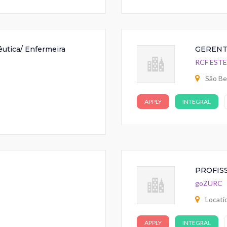
utica/ Enfermeira
GERENT
RCF EST
São Be
APPLY
INTEGRAL
PROFISS
goZURC
Locati
APPLY
INTEGRAL