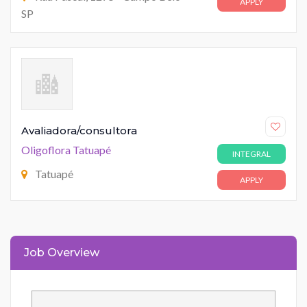
APPLY
SP
Avaliadora/consultora
Oligoflora Tatuapé
INTEGRAL
Tatuapé
APPLY
Job Overview