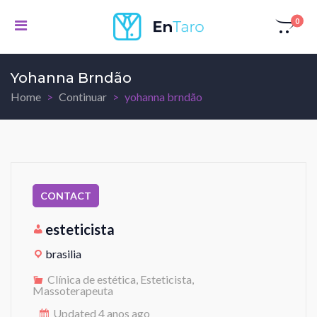
0
Yohanna Brndão
Home
Continuar
yohanna brndão
esteticista
brasilia
Clínica de estética, Esteticista,
Massoterapeuta
Updated 4 anos ago