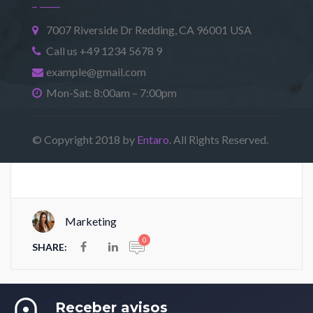
7007 Riverside Dr Redding, CA 96001 USA
Call us +49 1234 5678 9
example@gmail.com
Mon-Sat: 8:00am – 7:00pm
© Copyright 2018 by
Entaro
. All Rights Reserved.
Marketing
0
SHARE:
Receber avisos