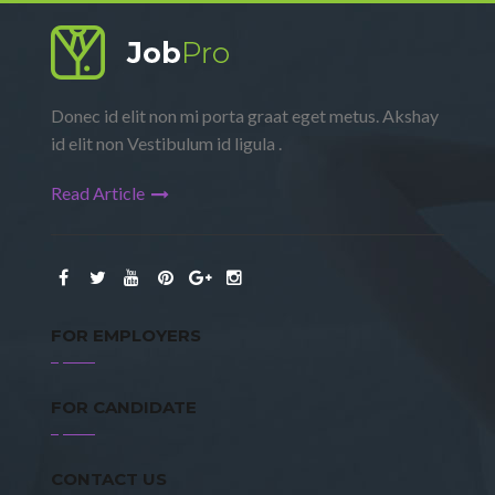
Donec id elit non mi porta graat eget metus. Akshay
id elit non Vestibulum id ligula .
Read Article
FOR EMPLOYERS
FOR CANDIDATE
CONTACT US