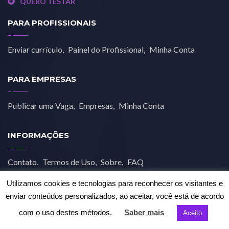
QUERO TESTAR
PARA PROFISSIONAIS
Enviar currículo
Painel do Profissional
Minha Conta
PARA EMPRESAS
Publicar uma Vaga
Empresas
Minha Conta
INFORMAÇÕES
Contato
Termos de Uso
Sobre
FAQ
Utilizamos cookies e tecnologias para reconhecer os visitantes e
enviar conteúdos personalizados, ao aceitar, você está de acordo
com o uso destes métodos.
Saber mais
Aceito
© 2019 Job Estética. Todos os direitos reservados.