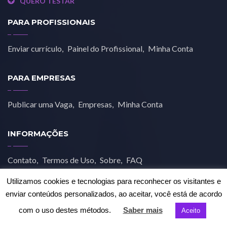
QUERO TESTAR
PARA PROFISSIONAIS
Enviar currículo
Painel do Profissional
Minha Conta
PARA EMPRESAS
Publicar uma Vaga
Empresas
Minha Conta
INFORMAÇÕES
Contato
Termos de Uso
Sobre
FAQ
Utilizamos cookies e tecnologias para reconhecer os visitantes e
enviar conteúdos personalizados, ao aceitar, você está de acordo
com o uso destes métodos.
Saber mais
Aceito
© 2019 Job Estética. Todos os direitos reservados.