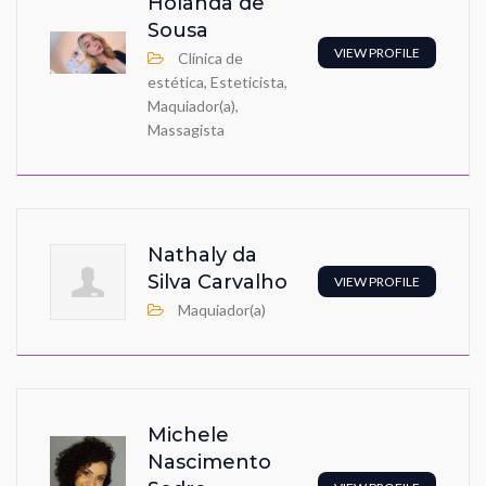
Holanda de
Sousa
VIEW PROFILE
Clínica de
estética, Esteticista,
Maquiador(a),
Massagista
Nathaly da
Silva Carvalho
VIEW PROFILE
Maquiador(a)
Michele
Nascimento